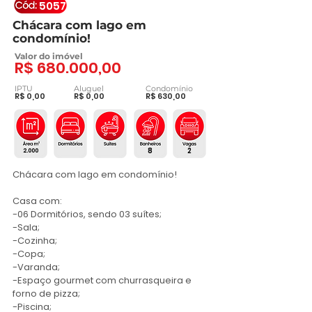
5057
Chácara com lago em
condomínio!
Valor do imóvel
R$ 680.000,00
IPTU
Aluguel
Condomínio
R$ 0,00
R$ 0,00
R$ 630,00
8
2
2.000
Chácara com lago em condomínio!

Casa com:

-06 Dormitórios, sendo 03 suítes;

-Sala;

-Cozinha;

-Copa;

-Varanda;

-Espaço gourmet com churrasqueira e 
forno de pizza;

-Piscina;
