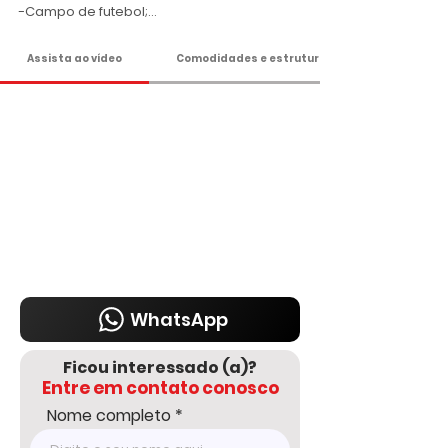
-Campo de futebol;

-Salão de jogos;

-Salão de festas;

Assista ao vídeo
Comodidades e estrutura
-Lago com peixes;

-Horta suspensa;

-Terreno com 2.000 m²;

-Ideal para moradia ou lazer!

Apenas R$ 680 Mil

Agende sua visita!

DELMASSO IMÓVEIS - DESDE 1980

Tel: 15 3241.2846

WhatsApp: 15 98178-0158

www.delmassoimoveis.com.br
WhatsApp
Ficou interessado (a)?
Entre em contato conosco
Nome completo