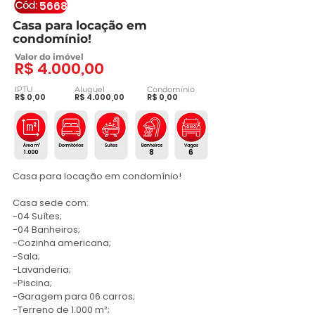
5668
Casa para locação em
condomínio!
Valor do imóvel
R$ 4.000,00
IPTU
Aluguel
Condomínio
R$ 0,00
R$ 4.000,00
R$ 0,00
8
6
1.000
Casa para locação em condomínio!

Casa sede com:

-04 Suítes; 

-04 Banheiros;

-Cozinha americana;

-Sala;

-Lavanderia;

-Piscina;

-Garagem para 06 carros;

-Terreno de 1.000 m²;
