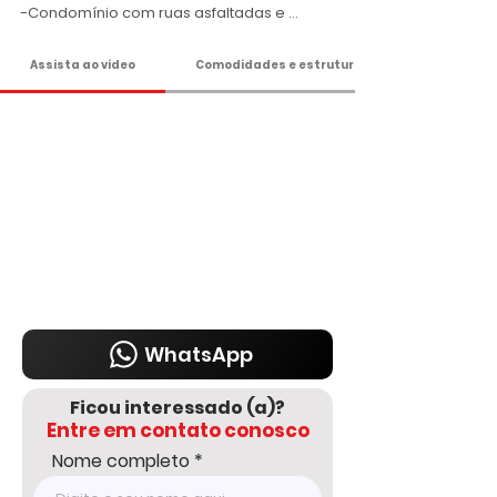
-Condomínio com ruas asfaltadas e 
iluminadas, água encanada, segurança 
24 horas com ronda;

Assista ao vídeo
Comodidades e estrutura
Ideal para moradia ou lazer!

-Excelente para moradia e lazer 

Valor da locação R$ 4.000,00 incluso IPTU 
e condomínio 

Agende sua visita!

DELMASSO IMÓVEIS - DESDE 1980

Tel: 15 3241.2846

WhatsApp: 15 98178-0158

www.delmassoimoveis.com.br
WhatsApp
Ficou interessado (a)?
Entre em contato conosco
Nome completo