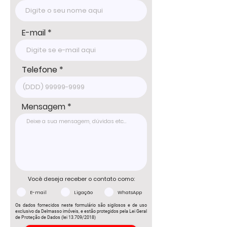
DELMASSO IMÓVEIS - DESDE 1980

Tel: 15 3241.2846

WhatsApp: 15 98178-0158

www.delmassoimoveis.com.br
E-mail
Telefone
Mensagem
Você deseja receber o contato como:
E-mail
Ligação
WhatsApp
Os dados fornecidos neste formulário são sigilosos e de uso
exclusivo da Delmasso imóveis, e estão protegidos pela Lei Geral
de Proteção de Dados (lei 13.709/2018)