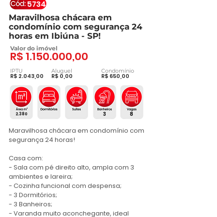
5734
Maravilhosa chácara em
condomínio com segurança 24
horas em Ibiúna - SP!
Valor do imóvel
R$
1.150.000
,00
IPTU
Aluguel
Condomínio
R$ 2.043,00
R$ 0,00
R$ 650,00
3
8
2.380
Maravilhosa chácara em condomínio com 
segurança 24 horas!

Casa com:

- Sala com pé direito alto, ampla com 3 
ambientes e lareira;

- Cozinha funcional com despensa;

- 3 Dormitórios;

- 3 Banheiros;

- Varanda muito aconchegante, ideal 