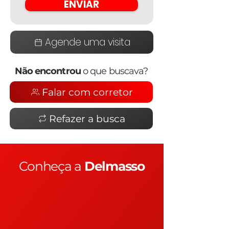
ENVIAR
Agende uma visita
Não encontrou
o que buscava?
Falar com corretor
Refazer a busca
Conheça a
Delmasso