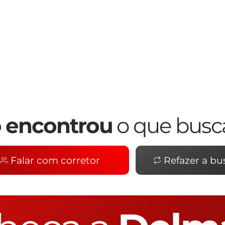
 encontrou
o que busc
Falar com corretor
Refazer a bu