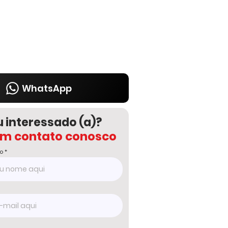
WhatsApp
u interessado (a)?
em contato conosco
o