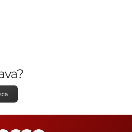
ava?
sca