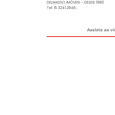
DELMASSO IMÓVEIS - DESDE 1980

Tel: 15 3241.2846

WhatsApp: 15 98178-0158

www.delmassoimoveis.com.br
Assista ao v