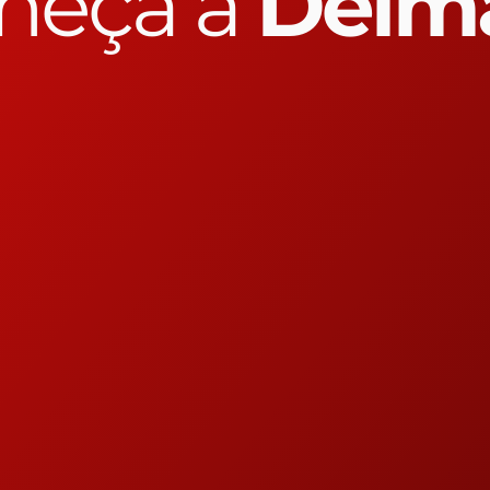
heça a
Delm