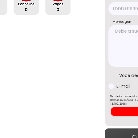
0
0
Mensagem
Você de
E-mail
Os dados fornecidos
Delmasso imóveis, e e
13.709/2018)