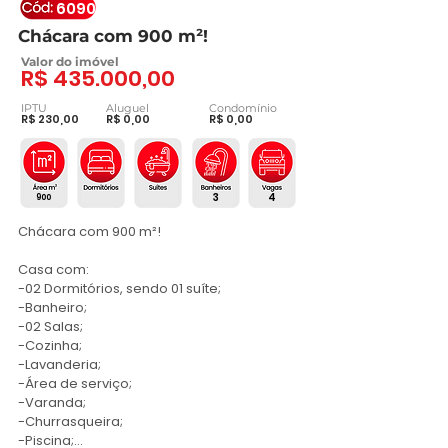
6090
Chácara com 900 m²!
Valor do imóvel
R$ 435.000,00
IPTU
Aluguel
Condomínio
R$ 230,00
R$ 0,00
R$ 0,00
3
4
900
Chácara com 900 m²!

Casa com:

-02 Dormitórios, sendo 01 suíte;

-Banheiro;

-02 Salas;

-Cozinha;

-Lavanderia;

-Área de serviço;

-Varanda;

-Churrasqueira;

-Piscina;
