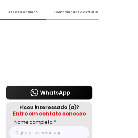
-Terreno de 900 m²;

-Loteamento com várias chácaras já 
Assista ao vídeo
Comodidades e estrutura
formadas;

-Ideal para moradia ou lazer!

Apenas 435 Mil

Agende sua visita!

DELMASSO IMÓVEIS - DESDE 1980

Tel: 15 3241.2846

WhatsApp: 15 98178-0158

www.delmassoimoveis.com.br
WhatsApp
Ficou interessado (a)?
Entre em contato conosco
Nome completo