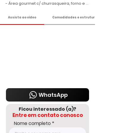
- Área gourmet c/ churrasqueira, forno e 
defumador;

- Canil;

Assista ao vídeo
Comodidades e estrutura
- Horta;

- Quarto de apoio;

- Garagem coberta para 4 carros;

- Piscina adulto e infantil aquecida;

- Salão de jogos com banheiro e bar;

- Sauna úmida;

- Sauna à vapor;

- Chuveiro na piscina;

- Água Sabesp;

- Pomar;

- Casinha de padrão de luz;

- 2 caixas d'água c/ mil litros;

- Aquecedor em toda casa;

- Campo de areia;

WhatsApp
- Fibra ótica;

- Portão automático;

Ficou interessado (a)?
Entre em contato conosco
Valor R$ 1.300.000,00

Nome completo
Agende sua visita!
