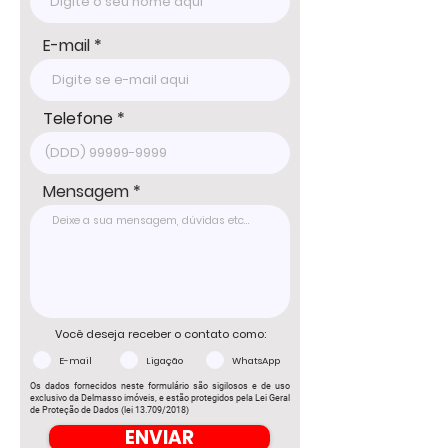
DELMASSO IMÓVEIS - DESDE 1980

Tel: 15 3241.2846

E-mail
WhatsApp: 15 98178-0158

www.delmassoimoveis.com.br
Telefone
Mensagem
Você deseja receber o contato como:
E-mail
Ligação
WhatsApp
Os dados fornecidos neste formulário são sigilosos e de uso
exclusivo da Delmasso imóveis, e estão protegidos pela Lei Geral
de Proteção de Dados (lei 13.709/2018)
ENVIAR