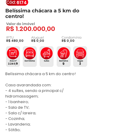
6174
Belíssima chácara a 5 km do
centro!
Valor do imóvel
R$
1.200.000
,00
IPTU
Aluguel
Condomínio
R$ 480,00
R$ 0,00
R$ 0,00
9
3
2.240,91
Belíssima chácara a 5 km do centro!

Casa avarandada com:

- 4 suítes, sendo a principal c/ 
hidromassagem;

- 1 banheiro;

- Sala de TV;

- Sala c/ lareira;

- Cozinha;

- Lavanderia;

- Sótão;
