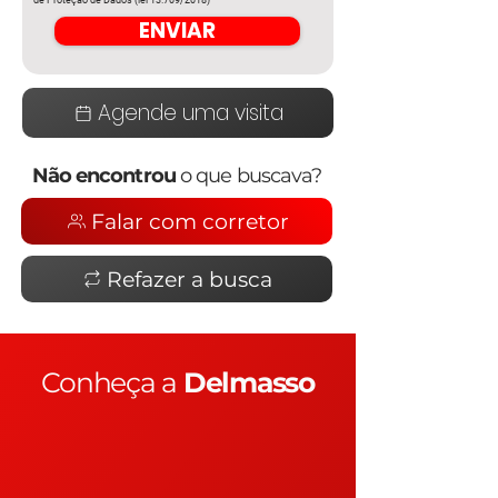
de Proteção de Dados (lei 13.709/2018)
ENVIAR
Agende uma visita
Não encontrou
o que buscava?
Falar com corretor
Refazer a busca
Conheça a
Delmasso