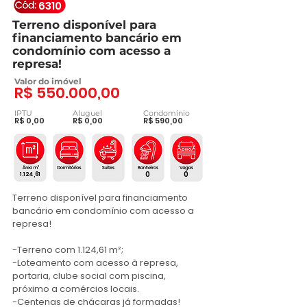
6310
Terreno disponível para
financiamento bancário em
condomínio com acesso a
represa!
Valor do imóvel
R$ 550.000,00
IPTU
Aluguel
Condomínio
R$ 0,00
R$ 0,00
R$ 590,00
0
0
1.124,61
Terreno disponível para financiamento 
bancário em condomínio com acesso a 
represa!

-Terreno com 1.124,61 m²;

-Loteamento com acesso à represa, 
portaria, clube social com piscina, 
próximo a comércios locais.

-Centenas de chácaras já formadas!
