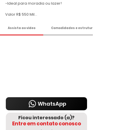
-Ideal para moradia ou lazer!

Valor R$ 550 Mil

30% DE ENTRADA E SALDO PARCELADO! 

Assista ao vídeo
Comodidades e estrutura
Agende sua visita

DELMASSO IMÓVEIS - DESDE 1980

Tel: 15 3241.2846

WhatsApp: 15 98178-0158

www.delmassoimoveis.com.br
WhatsApp
Ficou interessado (a)?
Entre em contato conosco