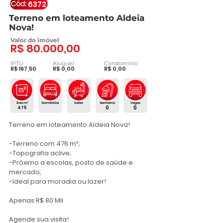
6372
Terreno em loteamento Aldeia
Nova!
Valor do imóvel
R$ 80.000,00
IPTU
Aluguel
Condomínio
R$ 167,50
R$ 0,00
R$ 0,00
0
0
476
Terreno em loteamento Aldeia Nova!

-Terreno com 476 m²; 

-Topografia aclive;

-Próximo a escolas, posto de saúde e 
mercado;

-Ideal para moradia ou lazer!

Apenas R$ 80 Mil

Agende sua visita!
