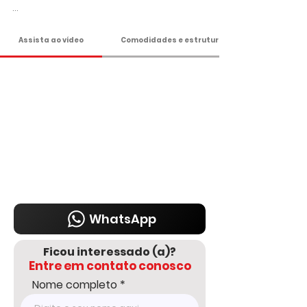
DELMASSO IMÓVEIS - DESDE 1980

Tel: 15 3241.2846

Assista ao vídeo
Comodidades e estrutura
WhatsApp: 15 98178-0158

www.delmassoimoveis.com.br
WhatsApp
Ficou interessado (a)?
Entre em contato conosco
Nome completo