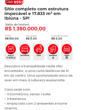
6553
Sítio completo com estrutura
impecável e 17.833 m² em
Ibiúna - SP!
Valor do imóvel
R$
1.390.000
,00
IPTU
Aluguel
Condomínio
R$ 100,00
R$ 0,00
R$ 0,00
4
15
17.833,2
Descubra a tranquilidade neste sítio 
encantador, a uma curta distância de 10 
km do centro. Uma oportunidade única de 
viver em meio à natureza exuberante.

Casa sede com:

- 3 Dormitórios, sendo 1 suíte;

- 3 Banheiros;

- Ampla sala com 2 ambientes e home 
cinema;
