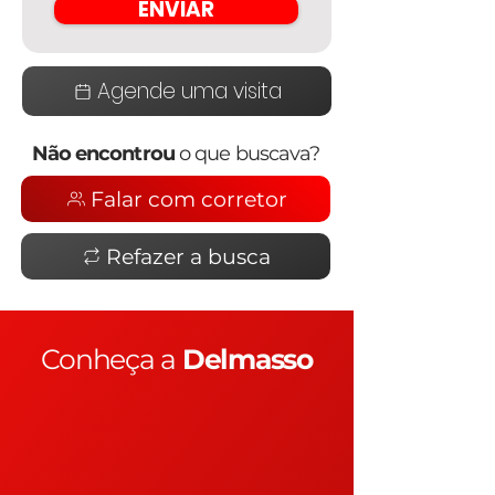
ENVIAR
Agende uma visita
Não encontrou
o que buscava?
Falar com corretor
Refazer a busca
Conheça a
Delmasso