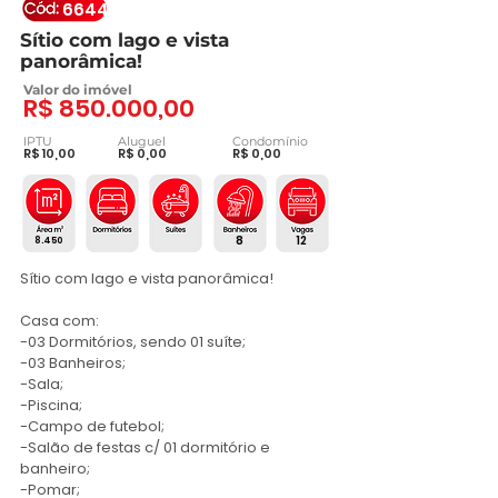
6644
Sítio com lago e vista
panorâmica!
Valor do imóvel
R$ 850.000,00
IPTU
Aluguel
Condomínio
R$ 10,00
R$ 0,00
R$ 0,00
8
12
8.450
Sítio com lago e vista panorâmica!

Casa com:

-03 Dormitórios, sendo 01 suíte;

-03 Banheiros;

-Sala;

-Piscina;

-Campo de futebol;

-Salão de festas c/ 01 dormitório e 
banheiro;

-Pomar;
