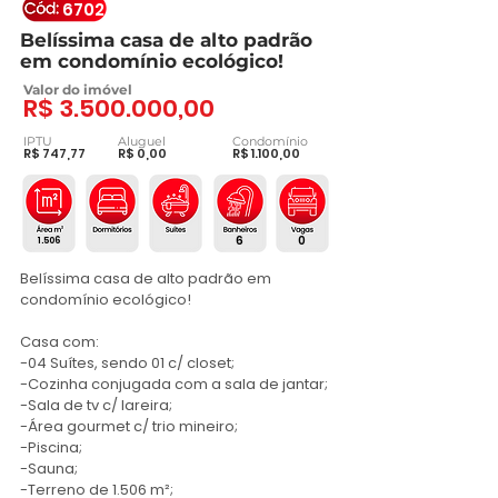
6702
Belíssima casa de alto padrão
em condomínio ecológico!
Valor do imóvel
R$
3.500.000
,00
IPTU
Aluguel
Condomínio
R$ 747,77
R$ 0,00
R$ 1.100,00
6
0
1.506
Belíssima casa de alto padrão em 
condomínio ecológico!

Casa com:

-04 Suítes, sendo 01 c/ closet;

-Cozinha conjugada com a sala de jantar;

-Sala de tv c/ lareira;

-Área gourmet c/ trio mineiro;

-Piscina;

-Sauna;

-Terreno de 1.506 m²; 
