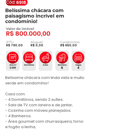
6916
Belíssima chácara com
paisagismo incrível em
condomínio!
Valor do imóvel
R$ 800.000,00
IPTU
Aluguel
Condomínio
R$ 790,00
R$ 0,00
R$ 650,00
6
4
2.000
Belíssima chácara com linda vista e muito 
verde em condomínio!

Casa com: 

- 4 Dormitórios, sendo 2 suítes;

- Sala de TV com lareira e de jantar;

- Cozinha com móveis planejados;

- 4 Banheiros;

- Área gourmet com churrasqueira, forno 
e fogão a lenha;
