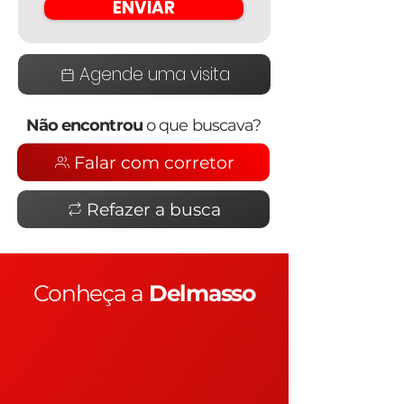
ENVIAR
Agende uma visita
Não encontrou
o que buscava?
Falar com corretor
Refazer a busca
Conheça a
Delmasso