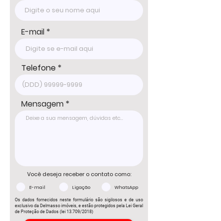
DELMASSO IMÓVEIS - DESDE 1980

Tel: 15 3241.2846

WhatsApp: 15 98178-0158

www.delmassoimoveis.com.br
E-mail
Telefone
Mensagem
Você deseja receber o contato como:
E-mail
Ligação
WhatsApp
Os dados fornecidos neste formulário são sigilosos e de uso
exclusivo da Delmasso imóveis, e estão protegidos pela Lei Geral
de Proteção de Dados (lei 13.709/2018)