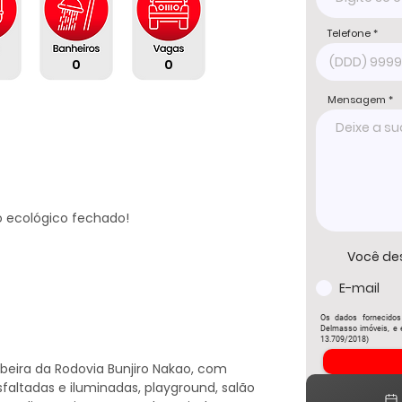
Telefone
0
0
Mensagem
ecológico fechado!

Você de
E-mail
Os dados fornecidos
Delmasso imóveis, e e
13.709/2018)
beira da Rodovia Bunjiro Nakao, com 
faltadas e iluminadas, playground, salão 