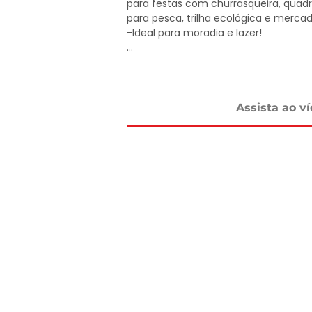
para festas com churrasqueira, quadra
para pesca, trilha ecológica e merca
-Ideal para moradia e lazer!

Apenas R$ 375 Mil

Agende sua visita!

Assista ao v
DELMASSO IMÓVEIS - DESDE 1980

Tel: 15 3241.2846

WhatsApp: 15 98178-0158

www.delmassoimoveis.com.br