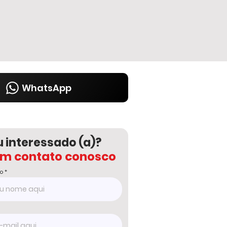
WhatsApp
u interessado (a)?
em contato conosco
o