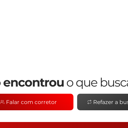
 encontrou
o que busc
Falar com corretor
Refazer a bu