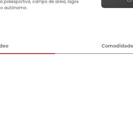
 poliesportiva, campo de areia, lagos 
do autônomo.

ídeo
Comodidades