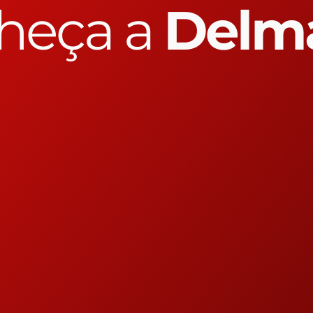
heça a
Delm