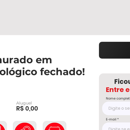
murado em
ológico fechado!
Fico
Entre 
Nome complet
Aluguel
R$ 0,00
E-mail