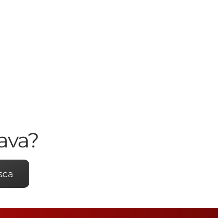
ava?
sca