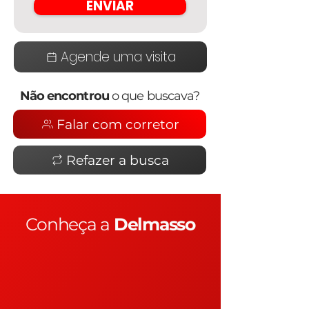
ENVIAR
Agende uma visita
Não encontrou
o que buscava?
Falar com corretor
Refazer a busca
Conheça a
Delmasso