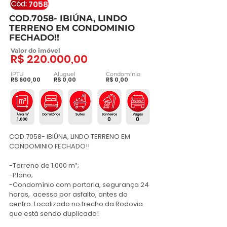
7058
COD.7058- IBIÚNA, LINDO
TERRENO EM CONDOMINIO
FECHADO!!
Valor do imóvel
R$ 220.000,00
IPTU
Aluguel
Condomínio
R$ 600,00
R$ 0,00
R$ 0,00
0
0
1.000
COD.7058- IBIÚNA, LINDO TERRENO EM 
CONDOMINIO FECHADO!!

-Terreno de 1.000 m²; 

-Plano;

-Condomínio com portaria, segurança 24 
horas,  acesso por asfalto, antes do 
centro. Localizado no trecho da Rodovia 
que está sendo duplicado!
