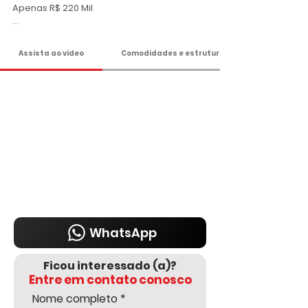
Apenas R$ 220 Mil

Agende sua visita!

Assista ao vídeo
Comodidades e estrutura
DELMASSO IMÓVEIS - DESDE 1980

Tel: 15 3241.2846

WhatsApp: 15 98178-0158

www.delmassoimoveis.com.br
WhatsApp
Ficou interessado (a)?
Entre em contato conosco
Nome completo