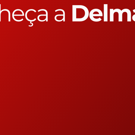
heça a
Delm