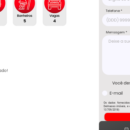
Telefone
5
4
Mensagem
do!

Você de
E-mail
Os dados fornecidos
Delmasso imóveis, e e
13.709/2018)