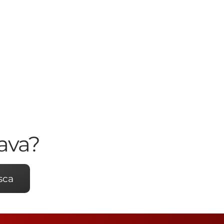
ava?
sca