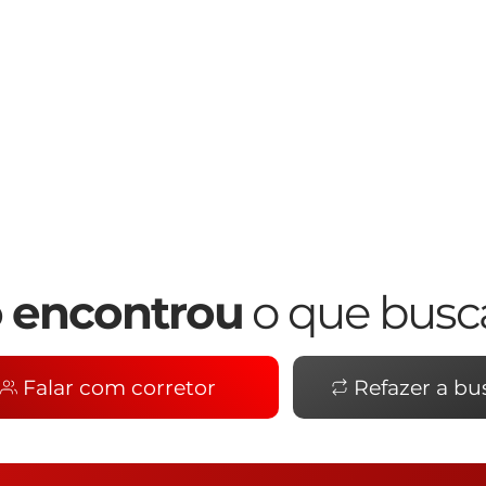
 encontrou
o que busc
Falar com corretor
Refazer a bu