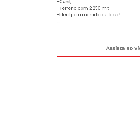
-Canil;

-Terreno com 2.250 m²;

-Ideal para moradia ou lazer!

Apenas R$ 760 Mil

Agende sua visita!

Assista ao v
DELMASSO IMÓVEIS - DESDE 1980

Tel: 15 3241.2846

WhatsApp: 15 98178-0158

www.delmassoimoveis.com.br