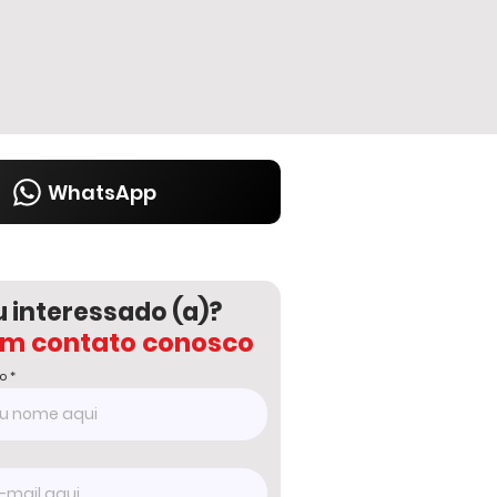
WhatsApp
u interessado (a)?
em contato conosco
o