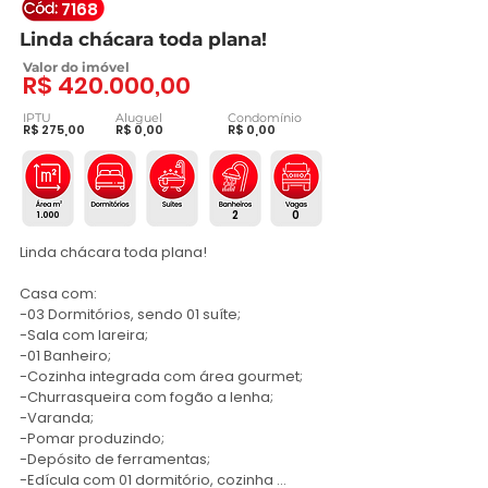
7168
Linda chácara toda plana!
Valor do imóvel
R$ 420.000,00
IPTU
Aluguel
Condomínio
R$ 275,00
R$ 0,00
R$ 0,00
2
0
1.000
Linda chácara toda plana!

Casa com:

-03 Dormitórios, sendo 01 suíte;

-Sala com lareira;

-01 Banheiro;

-Cozinha integrada com área gourmet;

-Churrasqueira com fogão a lenha;

-Varanda;

-Pomar produzindo;

-Depósito de ferramentas;

-Edícula com 01 dormitório, cozinha 