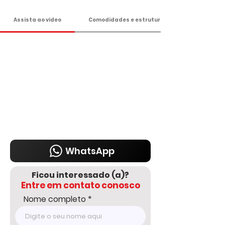
pequena e banheiro;

-Piscina com pergolado e deck;

Assista ao vídeo
Comodidades e estrutura
-Poço caipira;

-100% da casa com energia solar;

-Espaço para fireplace;

-Campo de futebol;

-Terreno de 1.000 m² todo plano e 
gramado;

-Ideal para moradia ou lazer!

Apenas R$ 420 Mil

Agende sua visita

DELMASSO IMÓVEIS - DESDE 1980

Tel: 15 3241.2846

WhatsApp
WhatsApp: 15 98178-0158

www.delmassoimoveis.com.br
Ficou interessado (a)?
Entre em contato conosco
Nome completo