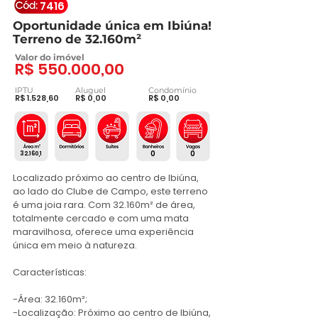
7416
Oportunidade única em Ibiúna!
Terreno de 32.160m²
Valor do imóvel
R$ 550.000,00
IPTU
Aluguel
Condomínio
R$ 1.528,60
R$ 0,00
R$ 0,00
0
0
32.160,1
Localizado próximo ao centro de Ibiúna, 
ao lado do Clube de Campo, este terreno 
é uma joia rara. Com 32.160m² de área, 
totalmente cercado e com uma mata 
maravilhosa, oferece uma experiência 
única em meio à natureza.

Características:

-Área: 32.160m²;

-Localização: Próximo ao centro de Ibiúna, 