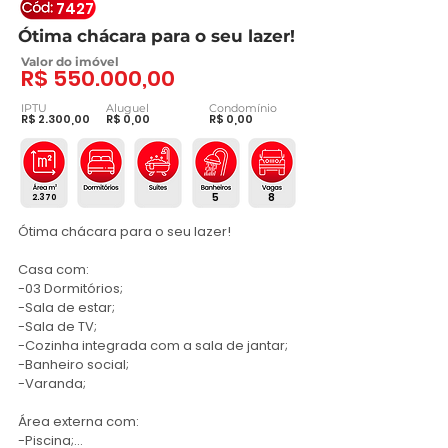
7427
Ótima chácara para o seu lazer!
Valor do imóvel
R$ 550.000,00
IPTU
Aluguel
Condomínio
R$ 2.300,00
R$ 0,00
R$ 0,00
5
8
2.370
Ótima chácara para o seu lazer!

Casa com:

-03 Dormitórios;

-Sala de estar;

-Sala de TV;

-Cozinha integrada com a sala de jantar;

-Banheiro social;

-Varanda;

Área externa com:

-Piscina;
