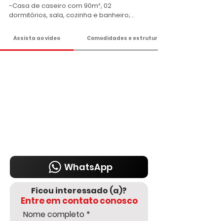
-Casa de caseiro com 90m², 02 
dormitórios, sala, cozinha e banheiro;

-Chiqueiro e canil;

-Água de mina;

Assista ao vídeo
Comodidades e estrutura
-Energia trifásica;

-Propriedade possui um trator;

-Área de 145.200m²;

Apenas R$ 600 Mil

Agende já sua visita!

DELMASSO IMÓVEIS - DESDE 1980

Tel: 15 3241.2846

WhatsApp: 15 98178-0158

www.delmassoimoveis.com.br
WhatsApp
Ficou interessado (a)?
Entre em contato conosco
Nome completo