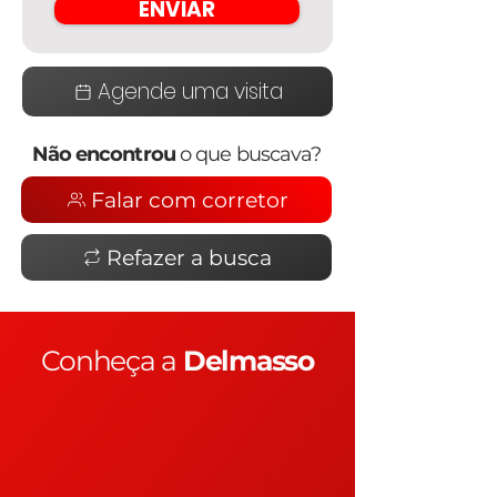
ENVIAR
Agende uma visita
Não encontrou
o que buscava?
Falar com corretor
Refazer a busca
Conheça a
Delmasso