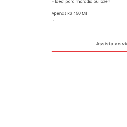
- Ideal para moradia ou lazer!

Apenas R$ 450 Mil

Agende sua visita!

DELMASSO IMÓVEIS - DESDE 1980

Tel: 15 3241.2846

Assista ao v
WhatsApp: 15 98178-0158

www.delmassoimoveis.com.br