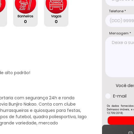
Telefone
0
0
Mensagem
 alto padrão!

Você de
E-mail
ortaria com segurança 24h e ronda 
ovia Bunjiro Nakao. Conta com clube 
Os dados fornecidos
churrasqueiras e quiosques para festas, 
Delmasso imóveis, e e
13.709/2018)
os de futebol, quadra poliesportiva, lago 
grande variedade, mercado 