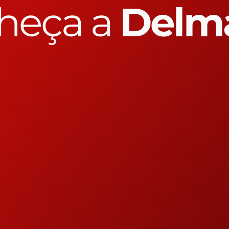
heça a
Delm