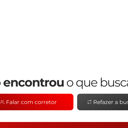
 encontrou
o que busc
Falar com corretor
Refazer a bu