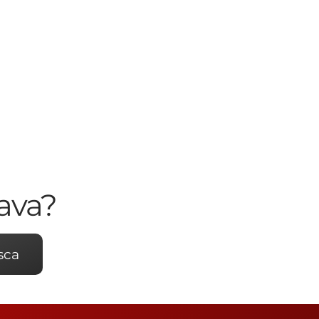
ava?
sca