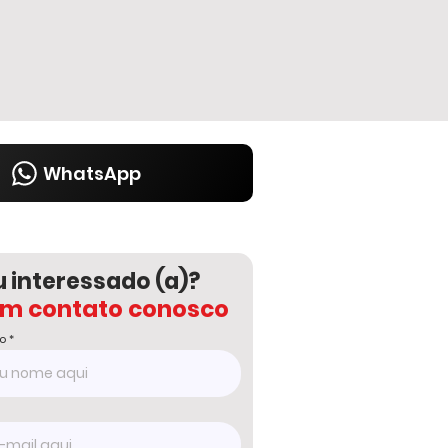
WhatsApp
u interessado (a)?
em contato conosco
o