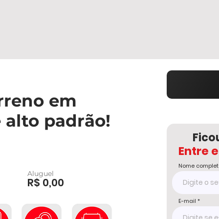
erreno em
alto padrão!
Fico
Entre 
Nome complet
Aluguel
R$ 0,00
E-mail