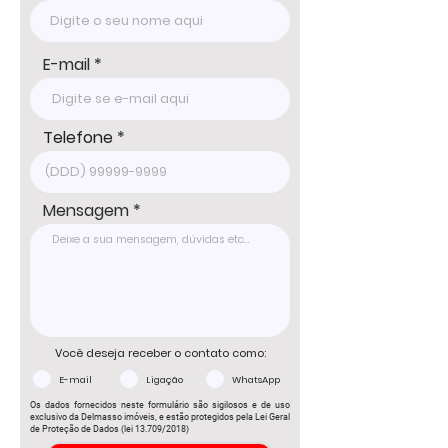
Tel: 15 3241.2846

WhatsApp: 15 98178-0158

www.delmassoimoveis.com.br
E-mail
Telefone
Mensagem
Você deseja receber o contato como:
E-mail
Ligação
WhatsApp
Os dados fornecidos neste formulário são sigilosos e de uso
exclusivo da Delmasso imóveis, e estão protegidos pela Lei Geral
de Proteção de Dados (lei 13.709/2018)