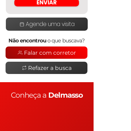
ENVIAR
Agende uma visita
Não encontrou
o que buscava?
Falar com corretor
Refazer a busca
Conheça a
Delmasso