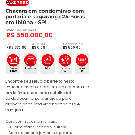
7650
Chácara em condomínio com
portaria e segurança 24 horas
em Ibiúna - SP!
Valor do imóvel
R$ 550.000,00
IPTU
Aluguel
Condomínio
R$ 2.332,00
R$ 0,00
R$ 500,00
5
2
2.250
Encontre seu refúgio perfeito nesta 
chácara encantadora em um condomínio 
em Ibiúna, onde cada detalhe foi 
cuidadosamente planejado para 
proporcionar uma vida harmoniosa e 
tranquila.

Características principais:

- 3 Dormitórios, sendo 2 suítes;

- Sala de estar e jantar integrada;
