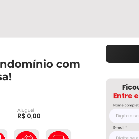
ondomínio com
sa!
Fico
Entre 
Nome complet
Aluguel
R$ 0,00
E-mail