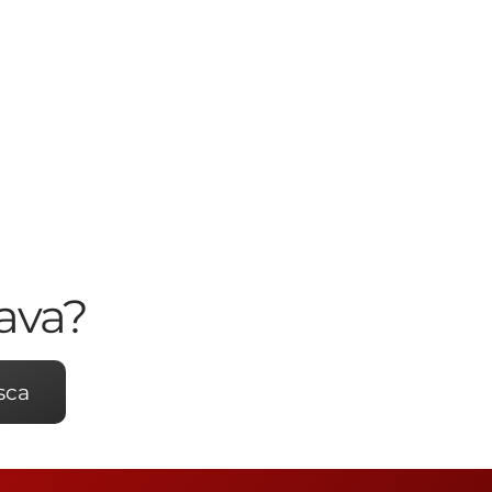
ava?
sca