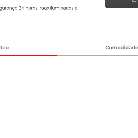
urança 24 horas, ruas iluminadas e 
imeiro passo para viver o estilo de vida 
ídeo
Comodidades