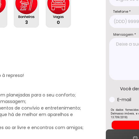
Telefone
3
0
Mensagem
 represa! 

Você de
m planejadas para o seu conforto;

E-mail
romassagem;

entos de convívio e entretenimento;

Os dados fornecidos
ue há de melhor em aparelhos e 
Delmasso imóveis, e e
13.709/2018)
s ao ar livre e encontros com amigos;
