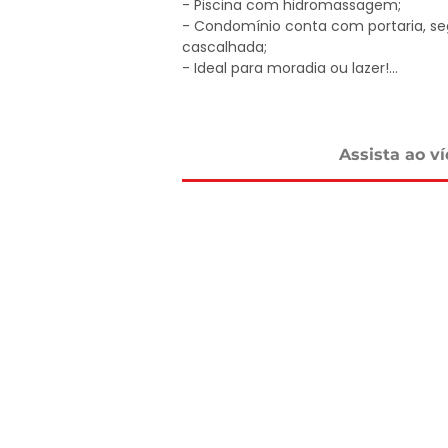
- Piscina com hidromassagem;

- Condomínio conta com portaria, seg
cascalhada;

- Ideal para moradia ou lazer!

Valor R$ 1.300.000,00

Agende sua visita hoje mesmo e dê o pr
Assista ao v
dos seus sonhos!

DELMASSO IMÓVEIS - DESDE 1980

Tel: 15 3241.2846

WhatsApp: 15 98178-0158

www.delmassoimoveis.com.br