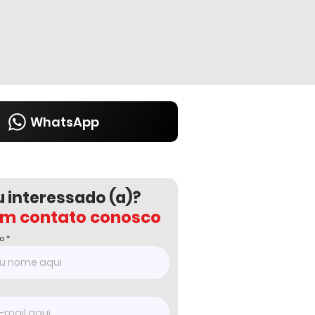
WhatsApp
u interessado (a)?
em contato conosco
o