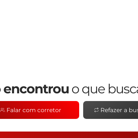
 encontrou
o que busc
Falar com corretor
Refazer a bu