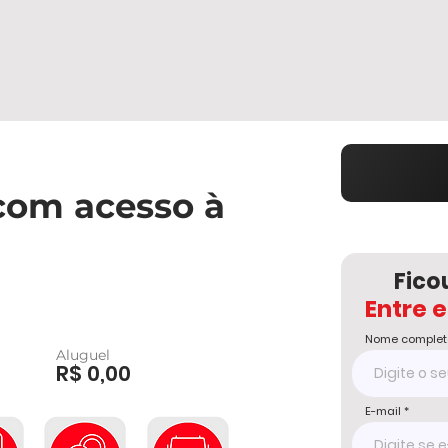
com acesso à
Fico
Entre 
Nome complet
Aluguel
R$ 0,00
E-mail