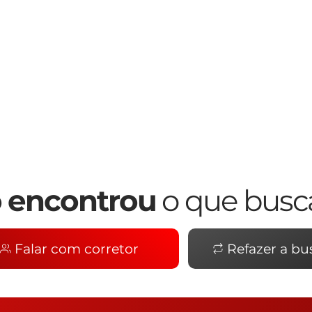
 encontrou
o que busc
Falar com corretor
Refazer a bu