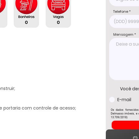
Telefone
0
0
Mensagem
truir;

Você de
E-mail
 portaria com controle de acesso;

Os dados fornecidos
Delmasso imóveis, e e
13.709/2018)