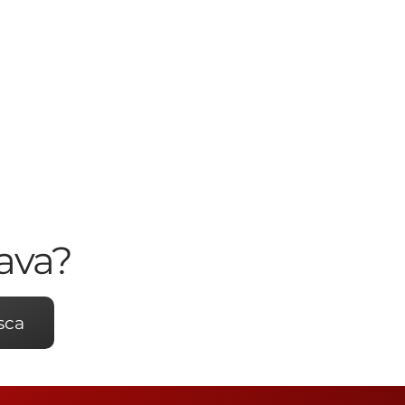
ava?
sca