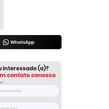
WhatsApp
u interessado (a)?
em contato conosco
o