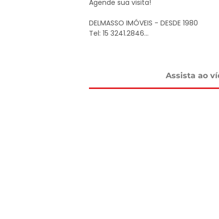
Agende sua visita!

DELMASSO IMÓVEIS - DESDE 1980

Tel: 15 3241.2846

WhatsApp: 15 98178-0158

www.delmassoimoveis.com.br
Assista ao v