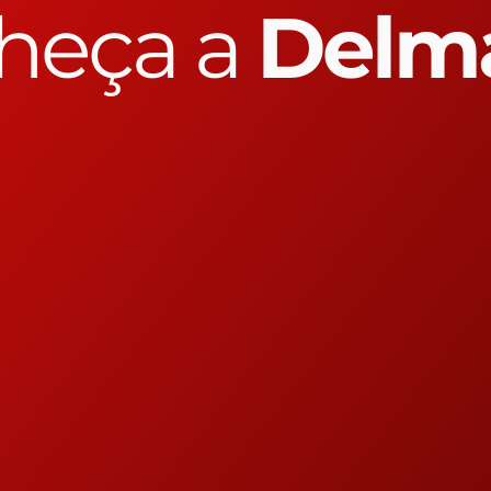
heça a
Delm