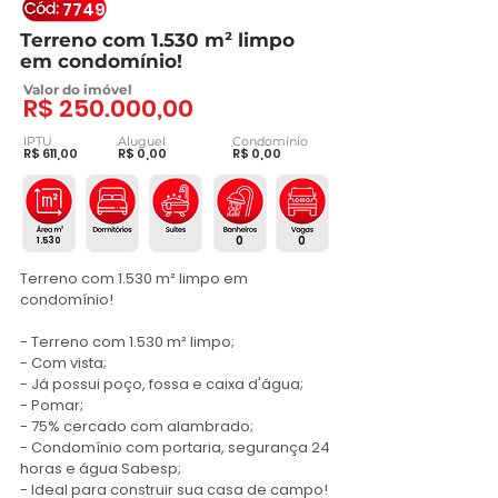
7749
Terreno com 1.530 m² limpo
em condomínio!
Valor do imóvel
R$ 250.000,00
IPTU
Aluguel
Condomínio
R$ 611,00
R$ 0,00
R$ 0,00
0
0
1.530
Terreno com 1.530 m² limpo em 
condomínio! 

- Terreno com 1.530 m² limpo;

- Com vista;

- Já possui poço, fossa e caixa d'água;

- Pomar;

- 75% cercado com alambrado;

- Condomínio com portaria, segurança 24 
horas e água Sabesp;

- Ideal para construir sua casa de campo!
