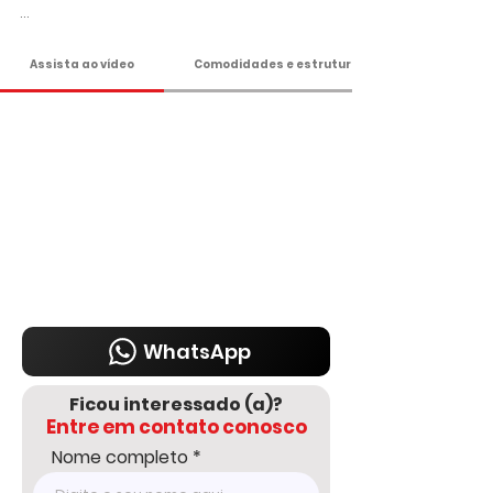
Apenas R$ 250 Mil

Assista ao vídeo
Comodidades e estrutura
Agende sua visita!

DELMASSO IMÓVEIS - DESDE 1980

Tel: 15 3241.2846

WhatsApp: 15 98178-0158

www.delmassoimoveis.com.br
WhatsApp
Ficou interessado (a)?
Entre em contato conosco
Nome completo