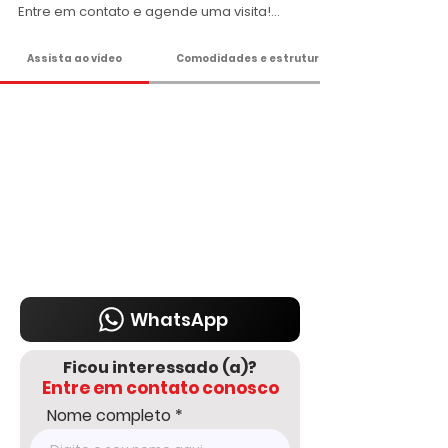
Entre em contato e agende uma visita!

DELMASSO IMÓVEIS - DESDE 1980

Assista ao vídeo
Comodidades e estrutura
Tel: 15 3241.2846

WhatsApp: 15 98178-0158

www.delmassoimoveis.com.br
WhatsApp
Ficou interessado (a)?
Entre em contato conosco
Nome completo