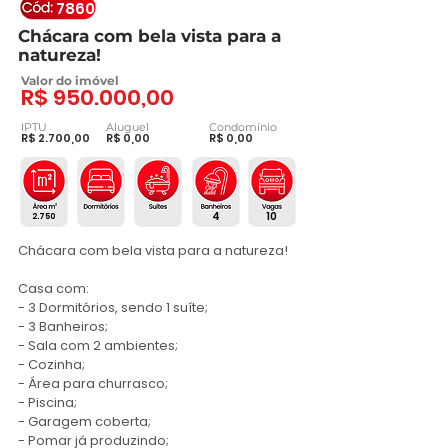
7860
Chácara com bela vista para a
natureza!
Valor do imóvel
R$ 950.000,00
IPTU
Aluguel
Condomínio
R$ 2.700,00
R$ 0,00
R$ 0,00
4
10
2.750
Chácara com bela vista para a natureza!

Casa com:

- 3 Dormitórios, sendo 1 suíte;

- 3 Banheiros;

- Sala com 2 ambientes;

- Cozinha;

- Área para churrasco;

- Piscina;

- Garagem coberta;

- Pomar já produzindo;
