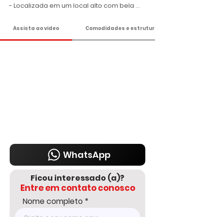
- Localizada em um local alto com bela 
vista, com comércios locais próximos;

- Terreno com 2.750 m²;

Assista ao vídeo
Comodidades e estrutura
- Água Sabesp e poço caipira;

- Fácil acesso;

- Ideal para moradia ou lazer!

Valor R$ 950 Mil

Agende hoje mesmo uma visita!

DELMASSO IMÓVEIS - DESDE 1980

Tel: 15 3241.2846

WhatsApp: 15 98178-0158

www.delmassoimoveis.com.br
WhatsApp
Ficou interessado (a)?
Entre em contato conosco
Nome completo