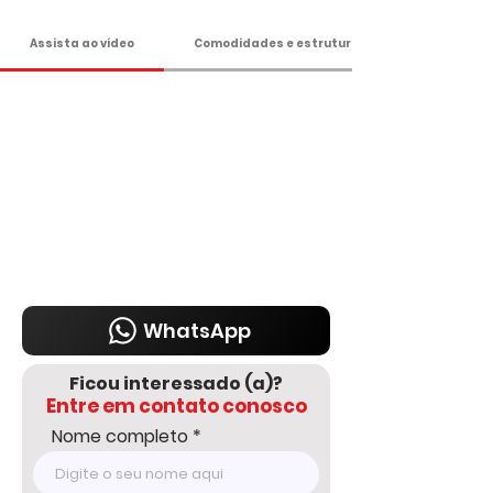
- Pomar;

- Pergolado charmoso com banco;

Assista ao vídeo
Comodidades e estrutura
- Terreno com 1.300 m² todo murado;

- Ideal para moradia ou lazer!

Apenas R$ 580 Mil

Agende sua visita!

DELMASSO IMÓVEIS - DESDE 1980

Tel: 15 3241.2846

WhatsApp: 15 98178-0158

www.delmassoimoveis.com.br
WhatsApp
Ficou interessado (a)?
Entre em contato conosco
Nome completo