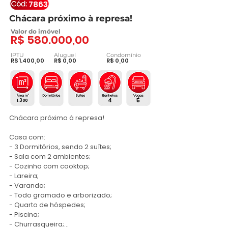
7863
Chácara próximo à represa!
Valor do imóvel
R$ 580.000,00
IPTU
Aluguel
Condomínio
R$ 1.400,00
R$ 0,00
R$ 0,00
4
5
1.300
Chácara próximo à represa!

Casa com:

- 3 Dormitórios, sendo 2 suítes;

- Sala com 2 ambientes;

- Cozinha com cooktop;

- Lareira;

- Varanda;

- Todo gramado e arborizado;

- Quarto de hóspedes;

- Piscina;

- Churrasqueira;
