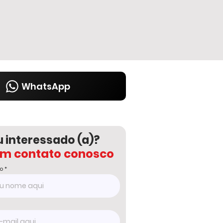
WhatsApp
u interessado (a)?
em contato conosco
o