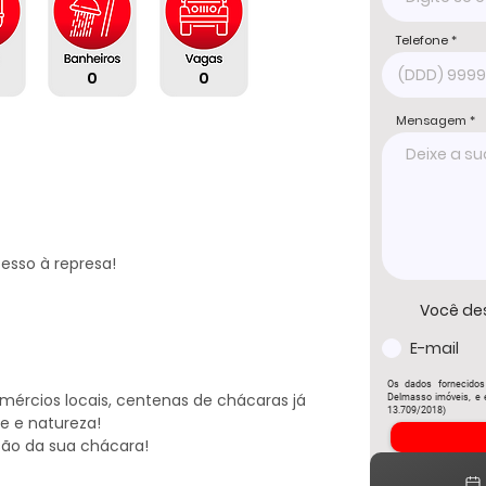
Telefone
0
0
Mensagem
sso à represa!

Você de
E-mail
Os dados fornecidos
ércios locais, centenas de chácaras já 
Delmasso imóveis, e e
13.709/2018)
e e natureza!

ção da sua chácara!
