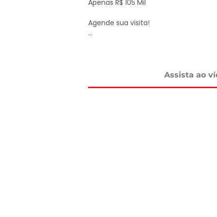
Apenas R$ 105 Mil

Agende sua visita!

DELMASSO IMÓVEIS - DESDE 1980

Tel: 15 3241.2846

WhatsApp: 15 98178-0158

www.delmassoimoveis.com.br
Assista ao v