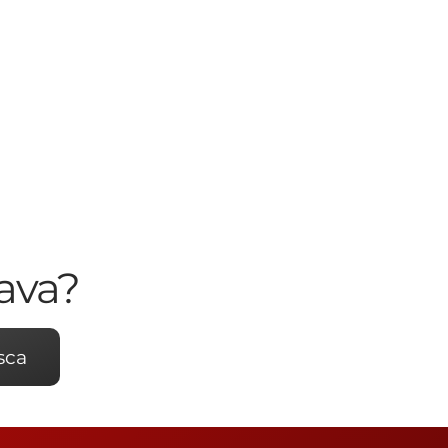
ava?
sca