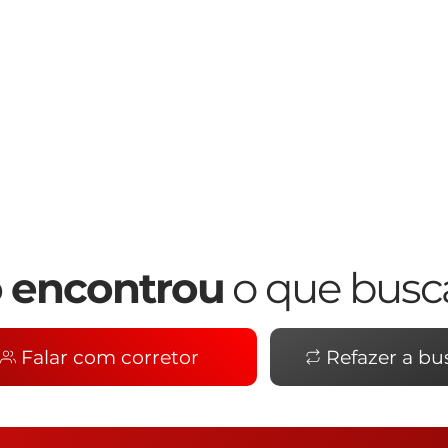
 encontrou
o que busc
Falar com corretor
Refazer a bu