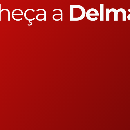
heça a
Delm