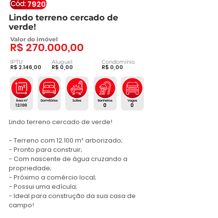
7920
Lindo terreno cercado de
verde!
Valor do imóvel
R$ 270.000,00
IPTU
Aluguel
Condomínio
R$ 2.146,00
R$ 0,00
R$ 0,00
0
0
12.100
Lindo terreno cercado de verde!

- Terreno com 12.100 m² arborizado;

- Pronto para construir;

- Com nascente de água cruzando a 
propriedade;

- Próximo a comércio local;

- Possui uma edícula;

- Ideal para construção da sua casa de 
campo!
