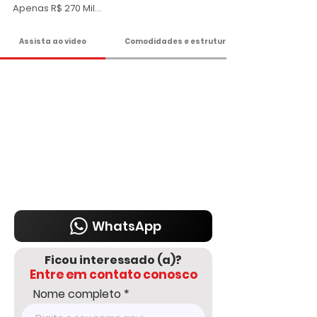
Apenas R$ 270 Mil

DELMASSO IMÓVEIS - DESDE 1980

Assista ao vídeo
Comodidades e estrutura
Tel: 15 3241.2846

WhatsApp: 15 98178-0158

www.delmassoimoveis.com.br
WhatsApp
Ficou interessado (a)?
Entre em contato conosco
Nome completo