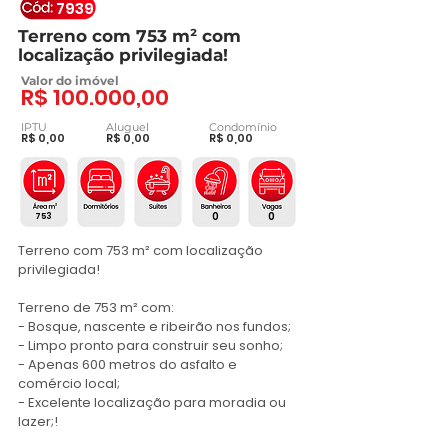
7939
Terreno com 753 m² com
localização privilegiada!
Valor do imóvel
R$ 100.000,00
IPTU
Aluguel
Condomínio
R$ 0,00
R$ 0,00
R$ 0,00
0
0
753
Terreno com 753 m² com localização 
privilegiada!

Terreno de 753 m² com:

- Bosque, nascente e ribeirão nos fundos;

- Limpo pronto para construir seu sonho;

- Apenas 600 metros do asfalto e 
comércio local;

- Excelente localização para moradia ou 
lazer;!
