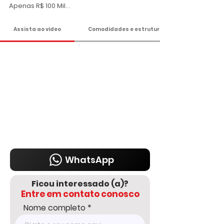
Apenas R$ 100 Mil

Aceita 50% de entrada e saldo em 25 
Assista ao vídeo
Comodidades e estrutura
parcelas mensais, estuda carro como 
parte de pagamento. 

Agende sua visita!

DELMASSO IMÓVEIS - DESDE 1980

Tel: 15 3241.2846

WhatsApp: 15 98178-0158

www.delmassoimoveis.com.br
WhatsApp
Ficou interessado (a)?
Entre em contato conosco
Nome completo