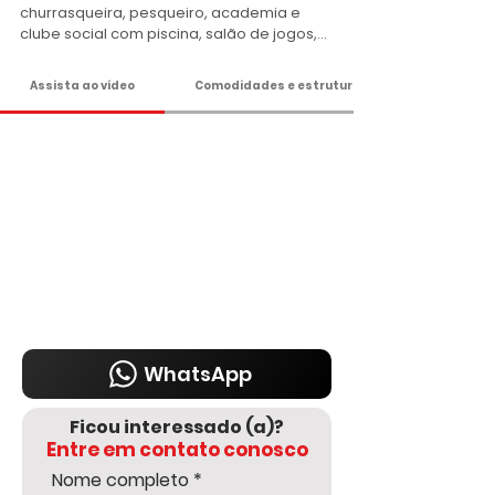
churrasqueira, pesqueiro, academia e 
clube social com piscina, salão de jogos, 
quadra poliesportiva coberta e aparelhos 
de ginástica. 

Assista ao vídeo
Comodidades e estrutura
Apenas R$ 148.500,00 - Entrada R$ 
22.500,00 e o saldo em até 48x sem juros!

Não perca essa oportunidade! Agende 
sua visita e venha conhecer!

Agende sua visita!

DELMASSO IMÓVEIS - DESDE 1980

Tel: 15 3241.2846

WhatsApp: 15 98178-0158

www.delmassoimoveis.com.br
WhatsApp
Ficou interessado (a)?
Entre em contato conosco
Nome completo