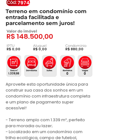
7974
Terreno em condomínio com
entrada facilitada e
parcelamento sem juros!
Valor do imóvel
R$ 148.500,00
IPTU
Aluguel
Condomínio
R$ 0,00
R$ 0,00
R$ 880,00
0
0
1.339,66
Aproveite esta oportunidade única para 
construir sua casa dos sonhos em um 
condomínio com infraestrutura completa 
e um plano de pagamento super 
acessível!

- Terreno amplo com 1.339 m², perfeito 
para moradia ou lazer;

- Localizado em um condomínio com 
trilha ecológica, campo de futebol, 