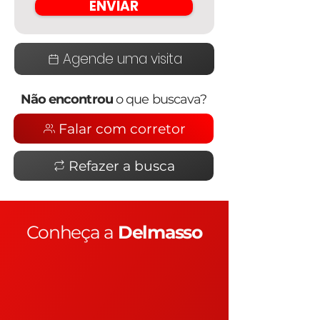
ENVIAR
Agende uma visita
Não encontrou
o que buscava?
Falar com corretor
Refazer a busca
Conheça a
Delmasso