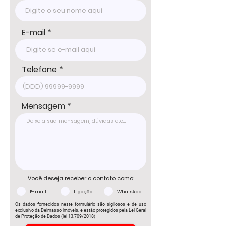
Tel: 15 3241.2846

WhatsApp: 15 98178-0158

www.delmassoimoveis.com.br
E-mail
Telefone
Mensagem
Você deseja receber o contato como:
E-mail
Ligação
WhatsApp
Os dados fornecidos neste formulário são sigilosos e de uso
exclusivo da Delmasso imóveis, e estão protegidos pela Lei Geral
de Proteção de Dados (lei 13.709/2018)