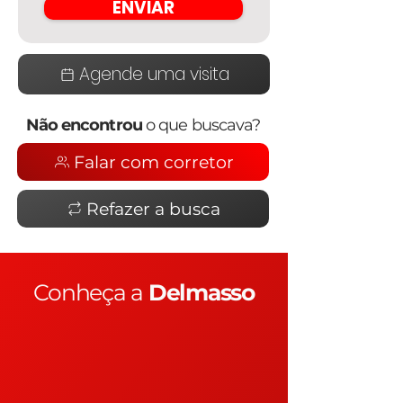
ENVIAR
Agende uma visita
Não encontrou
o que buscava?
Falar com corretor
Refazer a busca
Conheça a
Delmasso