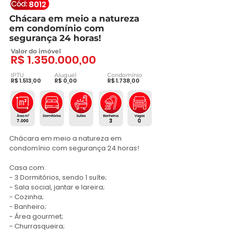
8012
Chácara em meio a natureza
em condomínio com
segurança 24 horas!
Valor do imóvel
R$
1.350.000
,00
IPTU
Aluguel
Condomínio
R$ 1.513,00
R$ 0,00
R$ 1.738,00
3
0
7.000
Chácara em meio a natureza em 
condomínio com segurança 24 horas!

Casa com:

- 3 Dormitórios, sendo 1 suíte;

- Sala social, jantar e lareira;

- Cozinha;

- Banheiro;

- Área gourmet;

- Churrasqueira;
