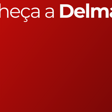
heça a
Delm