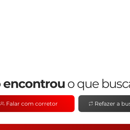
el, condomínio e IPTU, podem sofrer 
eitos à disponibilidade, por se tratar de 
 para informações atualizadas com um 
 encontrou
o que busc
Falar com corretor
Refazer a bu