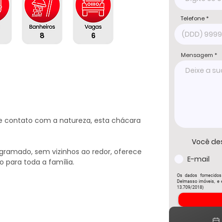
Telefone
8
6
Mensagem
e contato com a natureza, esta chácara 
Você de
ramado, sem vizinhos ao redor, oferece 
E-mail
 para toda a família.

Os dados fornecidos
Delmasso imóveis, e e
13.709/2018)