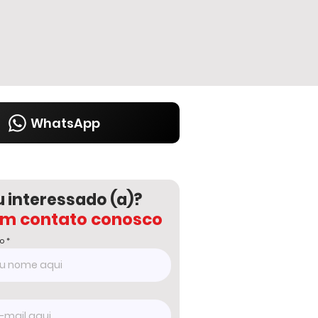
WhatsApp
u interessado (a)?
em contato conosco
o