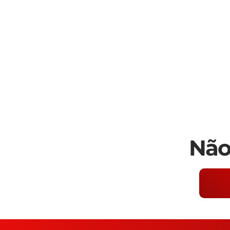
Tel: 15 3241.2846

WhatsApp: 15 98178-0158

www.delmassoimoveis.com.br  

Os valores informados, incluindo imóv
alterações sem aviso prévio e estão suj
um imóvel de terceiro. Consulte-nos
dos nossos corretores.
Não