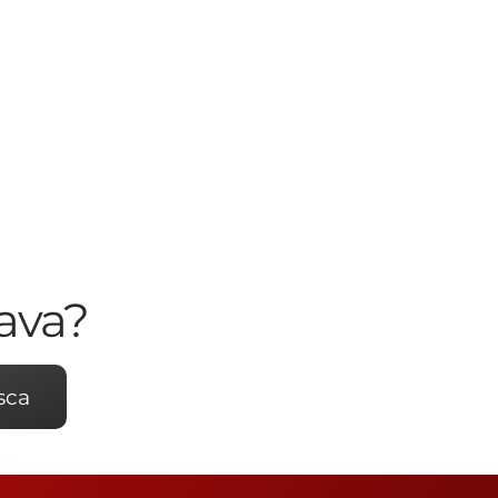
ava?
sca