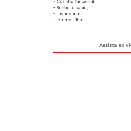
- Cozinha funcional;

- Banheiro social;

- Lavanderia;

- Internet fibra;

- Edícula externa com 3 dormitórios, 
hóspedes;

- Fire place para momentos especiais;
- Piscina em vinil com cascata;

Assista ao v
- Sauna;

- Área gourmet completa com churrasq
- Pomar e galinheiro;

- 3 Vagas de garagem

- Terreno com 2.000 m² totalmente pl
- Condomínio com portaria, segurança
apenas 1km do asfalto;

- Ideal para moradia ou lazer!

Apenas R$ 875 Mil

Agende sua visita e venha conhecer ess
DELMASSO IMÓVEIS - DESDE 1980
