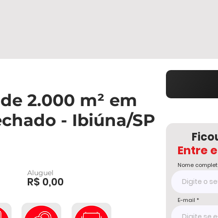
 de 2.000 m² em
chado - Ibiúna/SP
Fico
Entre 
Nome complet
Aluguel
R$ 0,00
E-mail