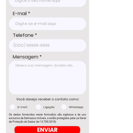
DELMASSO IMÓVEIS - DESDE 1980

Tel: 15 3241.2846

WhatsApp: 15 98178-0158

E-mail
www.delmassoimoveis.com.br

Os valores informados, incluindo imóvel, 
condomínio e IPTU, podem sofrer 
Telefone
alterações sem aviso prévio e estão 
sujeitos à disponibilidade, por se tratar de 
um imóvel de terceiro. Consulte-nos para 
Mensagem
informações atualizadas com um dos 
nossos corretores.
Você deseja receber o contato como:
E-mail
Ligação
WhatsApp
Os dados fornecidos neste formulário são sigilosos e de uso
exclusivo da Delmasso imóveis, e estão protegidos pela Lei Geral
de Proteção de Dados (lei 13.709/2018)
ENVIAR