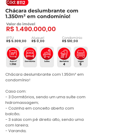
8112
Chácara deslumbrante com
1.350m² em condomínio!
Valor do imóvel
R$
1.490.000
,00
IPTU
Aluguel
Condomínio
R$ 5.309,00
R$ 0,00
R$ 510,00
4
5
1.350
Chácara deslumbrante com 1.350m² em 
condomínio!

Casa com:

- 3 Dormitórios, sendo um uma suíte com 
hidromassagem;

- Cozinha em conceito aberto com 
balcão;

- 3 salas com pé direito alto, sendo uma 
com lareira;

- Varanda;
