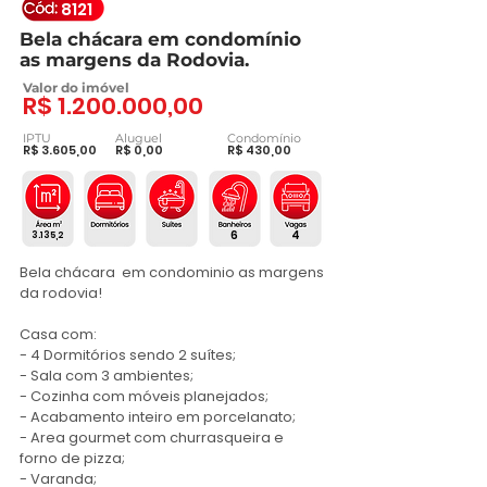
8121
Bela chácara em condomínio
as margens da Rodovia.
Valor do imóvel
R$
1.200.000
,00
IPTU
Aluguel
Condomínio
R$ 3.605,00
R$ 0,00
R$ 430,00
6
4
3.135,2
Bela chácara  em condominio as margens 
da rodovia!

Casa com:

- 4 Dormitórios sendo 2 suítes; 

- Sala com 3 ambientes;

- Cozinha com móveis planejados;

- Acabamento inteiro em porcelanato;

- Area gourmet com churrasqueira e 
forno de pizza;

- Varanda;
