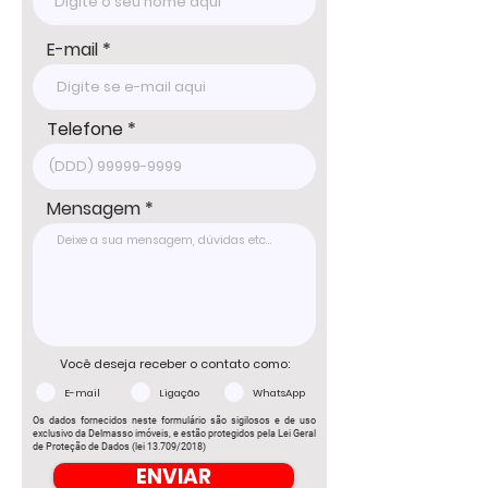
WhatsApp: 15 98178-0158

www.delmassoimoveis.com.br
E-mail
Telefone
Mensagem
Você deseja receber o contato como:
E-mail
Ligação
WhatsApp
Os dados fornecidos neste formulário são sigilosos e de uso
exclusivo da Delmasso imóveis, e estão protegidos pela Lei Geral
de Proteção de Dados (lei 13.709/2018)
ENVIAR