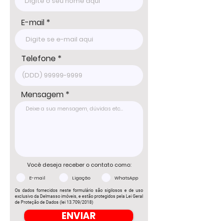
um imóvel de terceiro. Consulte-nos para 
informações atualizadas com um dos 
nossos corretores.
E-mail
Telefone
Mensagem
Você deseja receber o contato como:
E-mail
Ligação
WhatsApp
Os dados fornecidos neste formulário são sigilosos e de uso
exclusivo da Delmasso imóveis, e estão protegidos pela Lei Geral
de Proteção de Dados (lei 13.709/2018)
ENVIAR