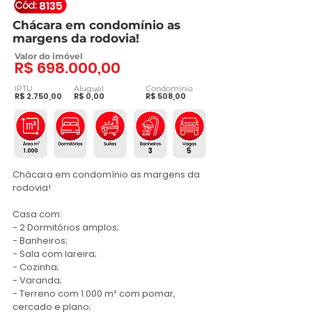
8135
Chácara em condomínio as
margens da rodovia!
Valor do imóvel
R$ 698.000,00
IPTU
Aluguel
Condomínio
R$ 2.750,00
R$ 0,00
R$ 508,00
3
5
1.000
Chácara em condomínio as margens da 
rodovia! 

Casa com:

- 2 Dormitórios amplos;

- Banheiros;

- Sala com lareira;

- Cozinha;

- Varanda;

- Terreno com 1.000 m² com pomar, 
cercado e plano;
