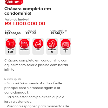
8153
Chácara completa em
condomínio!
Valor do imóvel
R$
1.000.000
,00
IPTU
Aluguel
Condomínio
R$ 1.500,00
R$ 0,00
R$ 640,00
9
3
1.000
Chácara completa em condomínio com 
aquecimento solar e piscina com borda 
infinita! 

Destaques:

- 5 dormitórios, sendo 4 suítes (suíte 
principal com hidromassagem e ar-
condicionado);

- Sala de estar com pé direito duplo e 
lareira estendida;

- Varanda espaçosa para momentos de 