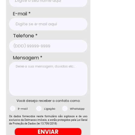
casas construídas.

- Ideal para moradia e lazer!

E-mail
Valor R$ 1.000.000,00 

Agenda sua visita!

Telefone
DELMASSO IMÓVEIS - DESDE 1980

Tel: 15 3241.2846

WhatsApp: 15 98178-0158

Mensagem
www.delmassoimoveis.com.br

*Os valores informados, incluindo imóvel, 
condomínio e IPTU, podem sofrer 
alterações sem aviso prévio e estão 
sujeitos à disponibilidade, por se tratar de 
um imóvel de terceiro. Consulte-nos para 
informações atualizadas com um dos 
Você deseja receber o contato como:
nossos corretores.
E-mail
Ligação
WhatsApp
Os dados fornecidos neste formulário são sigilosos e de uso
exclusivo da Delmasso imóveis, e estão protegidos pela Lei Geral
de Proteção de Dados (lei 13.709/2018)
ENVIAR