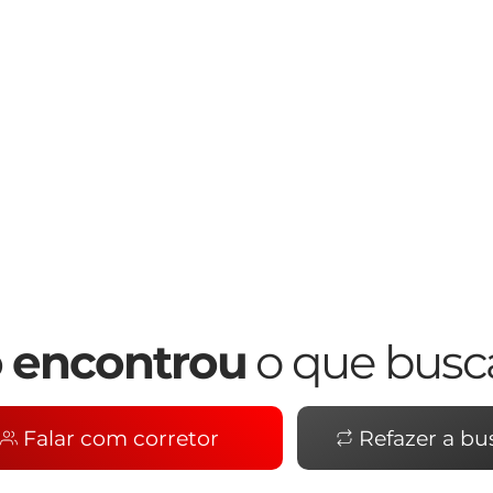
 encontrou
o que busc
Falar com corretor
Refazer a bu