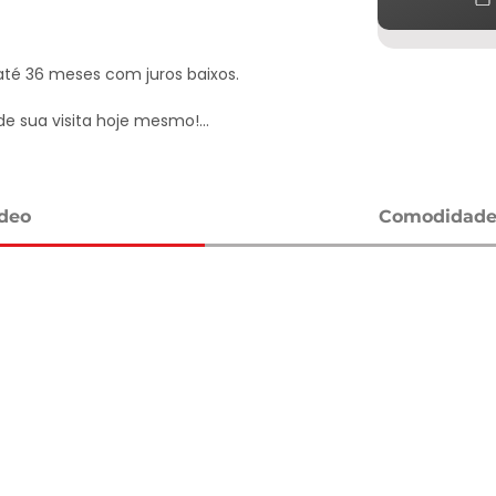
té 36 meses com juros baixos.

e sua visita hoje mesmo!

ídeo
Comodidades
vel, condomínio e IPTU, podem sofrer 
eitos à disponibilidade, por se tratar de 
 para informações atualizadas com um 