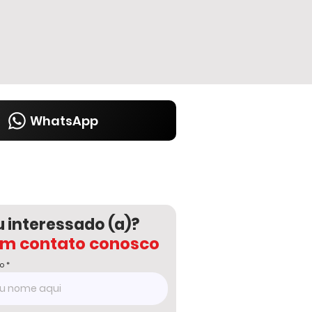
WhatsApp
u interessado (a)?
em contato conosco
o