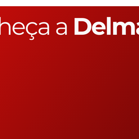
heça a
Delm