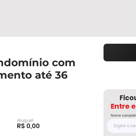
ondomínio com
amento até 36
Fico
Entre 
Nome complet
Aluguel
R$ 0,00