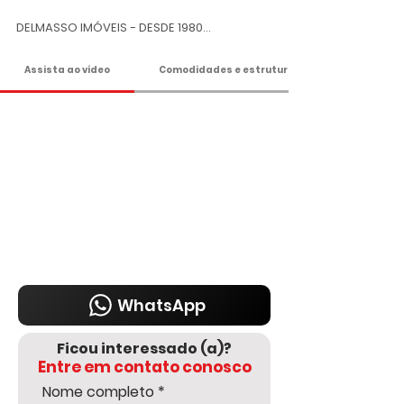
DELMASSO IMÓVEIS - DESDE 1980

Tel: 15 3241.2846

WhatsApp: 15 98178-0158

Assista ao vídeo
Comodidades e estrutura
www.delmassoimoveis.com.br

*Os valores informados, incluindo imóvel, 
condomínio e IPTU, podem sofrer 
alterações sem aviso prévio e estão 
sujeitos à disponibilidade, por se tratar de 
um imóvel de terceiro. Consulte-nos para 
informações atualizadas com um dos 
nossos corretores.
WhatsApp
Ficou interessado (a)?
Entre em contato conosco
Nome completo