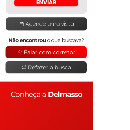
ENVIAR
Agende uma visita
Não encontrou
o que buscava?
Falar com corretor
Refazer a busca
Conheça a
Delmasso