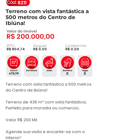
da
8211
galeria
Terreno com vista fantástica a
500 metros do Centro de
Ibiúna!
Valor do imóvel
R$ 200.000,00
IPTU
Aluguel
Condomínio
R$ 804,74
R$ 0,00
R$ 0,00
0
0
436,39
Terreno com vista fantástica a 500 metros 
do Centro de Ibiúna!

Terreno de 436 m² com vista fantástica;

Perfeito para moradia ou comercio;

Valor R$ 200 Mil

Agende sua visita e encante-se com o 
interior!
