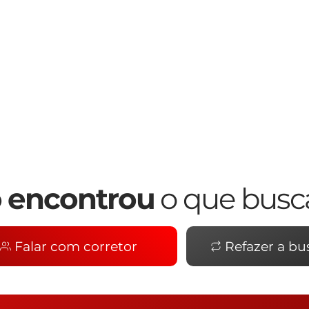
 encontrou
o que busc
Falar com corretor
Refazer a bu