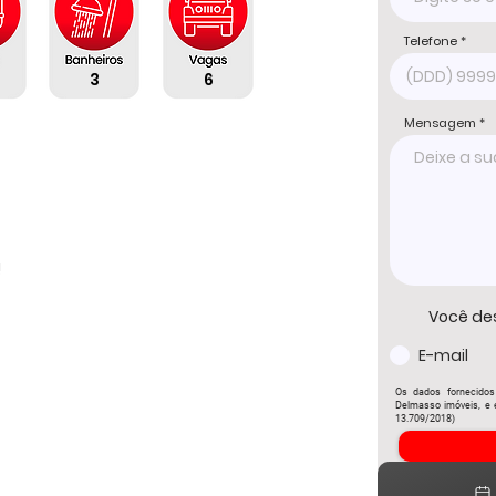
Telefone
3
6
Mensagem


Você de
E-mail
Os dados fornecidos
Delmasso imóveis, e e
13.709/2018)