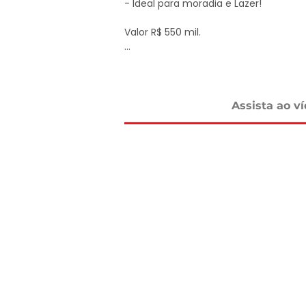
- Ideal para moradia e Lazer!

Valor R$ 550 mil.

Agende sua visita!

DELMASSO IMÓVEIS - DESDE 1980

Tel: 15 3241.2846

Assista ao v
WhatsApp: 15 98178-0158

www.delmassoimoveis.com.br

*Os valores informados, incluindo imó
alterações sem aviso prévio e estão suj
um imóvel de terceiro. Consulte-nos
dos nossos corretores.