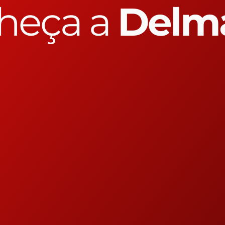
heça a
Delm