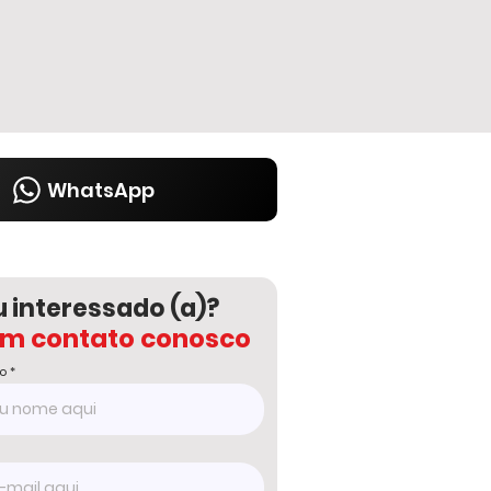
WhatsApp
u interessado (a)?
em contato conosco
o