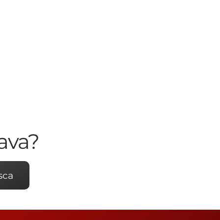
ava?
sca