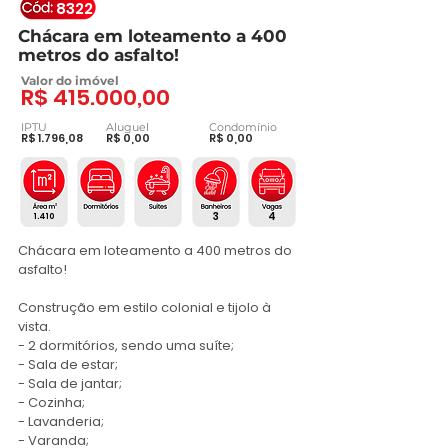
8322
Chácara em loteamento a 400
metros do asfalto!
Valor do imóvel
R$ 415.000,00
IPTU
Aluguel
Condomínio
R$ 1.796,08
R$ 0,00
R$ 0,00
3
4
1.410
Chácara em loteamento a 400 metros do 
asfalto!

Construção em estilo colonial e tijolo à 
vista.

- 2 dormitórios, sendo uma suíte;

- Sala de estar;

- Sala de jantar;

- Cozinha;

- Lavanderia;

- Varanda;
