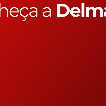
heça a
Delm