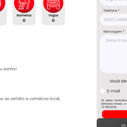
Telefone
0
0
Mensagem
u sonho!

Você de
E-mail
 ao asfalto e comércio local;

Os dados fornecidos
Delmasso imóveis, e e
13.709/2018)