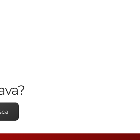
ava?
sca