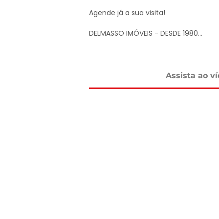
Agende já a sua visita!

DELMASSO IMÓVEIS - DESDE 1980

Tel: 15 3241.2846

WhatsApp: 15 98178-0158

www.delmassoimoveis.com.br

Assista ao v
*Os valores informados, incluindo imó
alterações sem aviso prévio e estão suj
um imóvel de terceiro. Consulte-nos
dos nossos corretores.