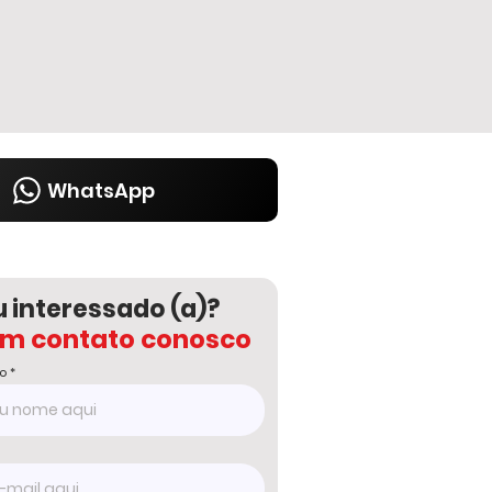
WhatsApp
u interessado (a)?
em contato conosco
o