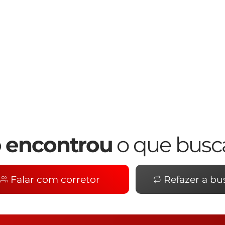
 encontrou
o que busc
Falar com corretor
Refazer a bu