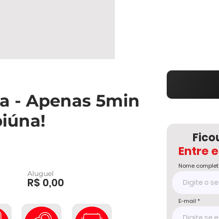
a - Apenas 5min
biúna!
Fico
Entre 
Nome complet
Aluguel
R$ 0,00
E-mail