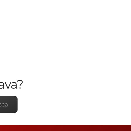
ava?
sca