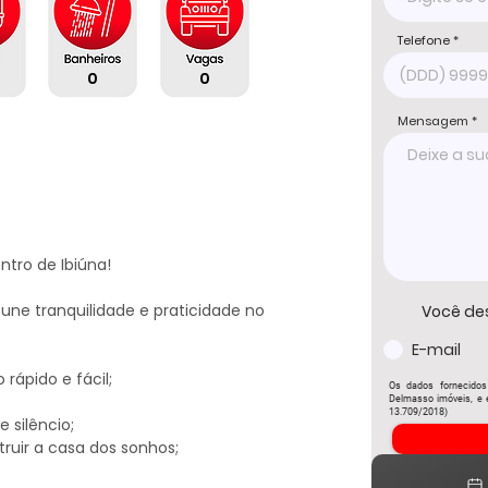
Telefone
0
0
Mensagem
tro de Ibiúna!

une tranquilidade e praticidade no 
Você de
E-mail
rápido e fácil;

Os dados fornecidos
Delmasso imóveis, e e
13.709/2018)
 silêncio;

ruir a casa dos sonhos;
