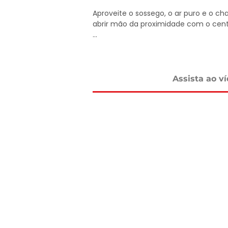
Aproveite o sossego, o ar puro e o ch
abrir mão da proximidade com o centr
Valor: R$ 130 mil.

Agende já sua visita!

Assista ao v
DELMASSO IMÓVEIS - DESDE 1980

Tel: 15 3241.2846

WhatsApp: 15 98178-0158

www.delmassoimoveis.com.br

*Os valores informados, incluindo imó
alterações sem aviso prévio e estão suj
um imóvel de terceiro. Consulte-nos
dos nossos corretores.