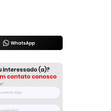
WhatsApp
u interessado (a)?
em contato conosco
o