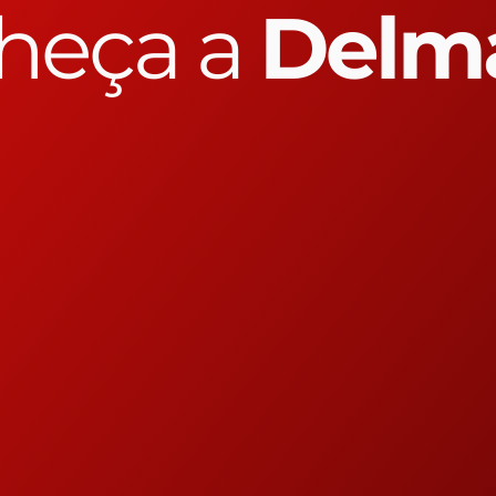
heça a
Delm