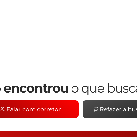
 encontrou
o que busc
Falar com corretor
Refazer a bu