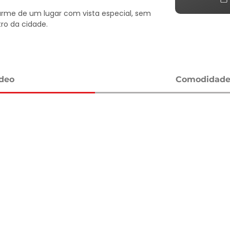
arme de um lugar com vista especial, sem 
o da cidade.

ídeo
Comodidades
vel, condomínio e IPTU, podem sofrer 
eitos à disponibilidade, por se tratar de 
 para informações atualizadas com um 