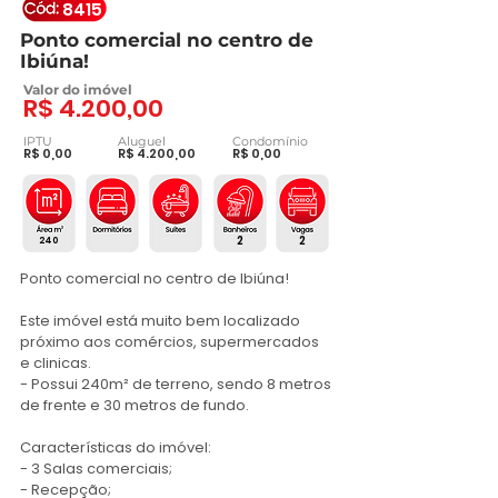
8415
Ponto comercial no centro de
Ibiúna!
Valor do imóvel
R$ 4.200,00
IPTU
Aluguel
Condomínio
R$ 0,00
R$ 4.200,00
R$ 0,00
2
2
240
Ponto comercial no centro de Ibiúna!

Este imóvel está muito bem localizado 
próximo aos comércios, supermercados 
e clinicas.

- Possui 240m² de terreno, sendo 8 metros 
de frente e 30 metros de fundo.

Características do imóvel:

- 3 Salas comerciais;

- Recepção;
