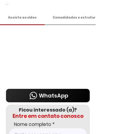
DELMASSO IMÓVEIS - DESDE 1980

Tel: 15 3241.2846

Assista ao vídeo
Comodidades e estrutura
WhatsApp: 15 98178-0158

www.delmassoimoveis.com.br

*Os valores informados, incluindo imóvel, 
condomínio e IPTU, podem sofrer 
alterações sem aviso prévio e estão 
sujeitos à disponibilidade, por se tratar de 
um imóvel de terceiro. Consulte-nos para 
informações atualizadas com um dos 
nossos corretores.
WhatsApp
Ficou interessado (a)?
Entre em contato conosco
Nome completo