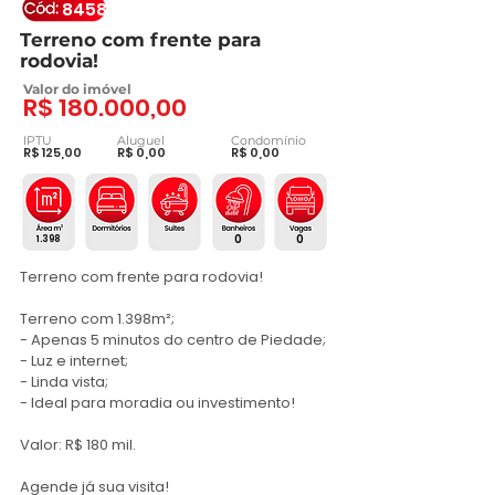
8458
Terreno com frente para
rodovia!
Valor do imóvel
R$ 180.000,00
IPTU
Aluguel
Condomínio
R$ 125,00
R$ 0,00
R$ 0,00
0
0
1.398
Terreno com frente para rodovia!

Terreno com 1.398m²;

- Apenas 5 minutos do centro de Piedade;

- Luz e internet;

- Linda vista;

- Ideal para moradia ou investimento!

Valor: R$ 180 mil.

Agende já sua visita!
