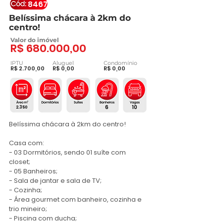
8467
Belíssima chácara à 2km do
centro!
Valor do imóvel
R$ 680.000,00
IPTU
Aluguel
Condomínio
R$ 2.700,00
R$ 0,00
R$ 0,00
6
10
2.350
Belíssima chácara à 2km do centro! 

Casa com:

- 03 Dormitórios, sendo 01 suíte com 
closet;

- 05 Banheiros;

- Sala de jantar e sala de TV;

- Cozinha;

- Área gourmet com banheiro, cozinha e 
trio mineiro;

- Piscina com ducha;
