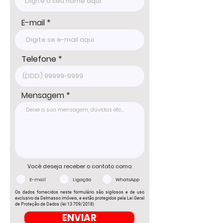
sujeitos à disponibilidade, por se tratar de 
um imóvel de terceiro. Consulte-nos para 
informações atualizadas com um dos 
E-mail
nossos corretores.
Telefone
Mensagem
Você deseja receber o contato como:
E-mail
Ligação
WhatsApp
Os dados fornecidos neste formulário são sigilosos e de uso
exclusivo da Delmasso imóveis, e estão protegidos pela Lei Geral
de Proteção de Dados (lei 13.709/2018)
ENVIAR