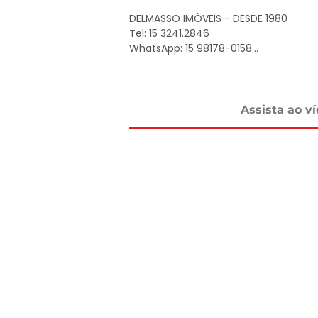
DELMASSO IMÓVEIS - DESDE 1980

Tel: 15 3241.2846

WhatsApp: 15 98178-0158

www.delmassoimoveis.com.br

*Os valores informados, incluindo imó
alterações sem aviso prévio e estão suj
Assista ao v
um imóvel de terceiro. Consulte-nos
dos nossos corretores.