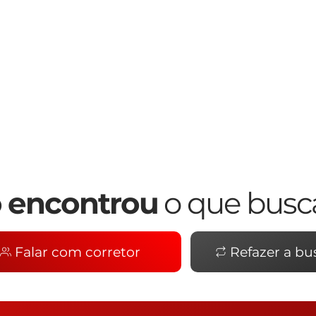
 encontrou
o que busc
Falar com corretor
Refazer a bu