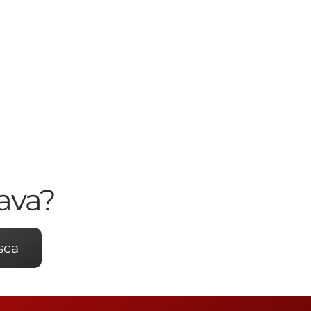
ava?
sca