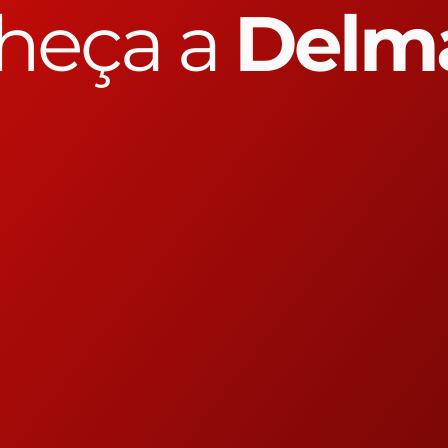
heça a
Delm