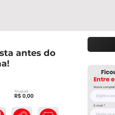
sta antes do
na!
Fico
Entre 
Nome complet
Aluguel
R$ 0,00
E-mail