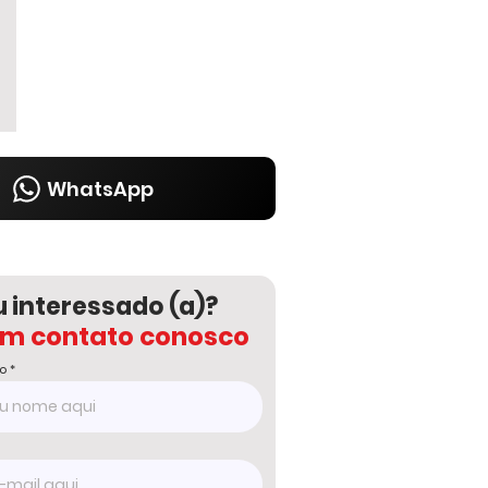
WhatsApp
u interessado (a)?
em contato conosco
o