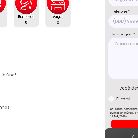
Telefone
0
0
Mensagem
Ibiúna!

Você de
E-mail
nhos!

Os dados fornecidos
Delmasso imóveis, e e
13.709/2018)