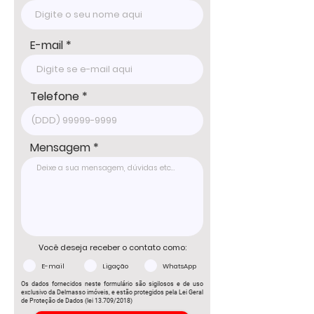
Tel: 15 3241.2846

WhatsApp: 15 98178-0158

www.delmassoimoveis.com.br

E-mail
*Os valores informados, incluindo imóvel, 
condomínio e IPTU, podem sofrer 
alterações sem aviso prévio e estão 
sujeitos à disponibilidade, por se tratar de 
Telefone
um imóvel de terceiro. Consulte-nos para 
informações atualizadas com um dos 
nossos corretores.
Mensagem
Você deseja receber o contato como:
E-mail
Ligação
WhatsApp
Os dados fornecidos neste formulário são sigilosos e de uso
exclusivo da Delmasso imóveis, e estão protegidos pela Lei Geral
de Proteção de Dados (lei 13.709/2018)