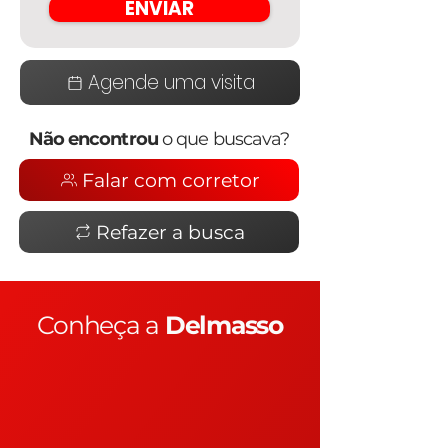
ENVIAR
Agende uma visita
Não encontrou
o que buscava?
Falar com corretor
Refazer a busca
Conheça a
Delmasso