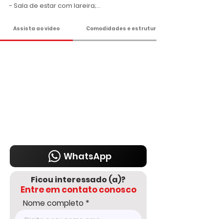
- Sala de estar com lareira;

- Cozinha funcional e repleta de armários;

- Varanda ideal para descansar e 
Assista ao vídeo
Comodidades e estrutura
contemplar a natureza;

- Piscina em vinil com cascata, hidro e 
uma vista incrível;

- Área gourmet equipada com trio mineiro 
e forno de pizza;

- Suíte externa;

- Garagem coberta para 1 veículo;

- Despejo;

- Fogo de chão;

- Área livre toda gramada e com sistema 
de irrigação;

- Poço semi-artesiano;

- Linda capela construída em madeira;

- 2.240 m² de terreno;

WhatsApp
- Condomínio tranquilo, localizado à beira 
da Rodovia Bunjiro Nakao, com portaria e 
Ficou interessado (a)?
segurança 24 horas, ruas arborizadas, 
Entre em contato conosco
iluminadas e monitoradas por câmeras, 
playground, academia ao ar livre, 
Nome completo
mercado autônomo e lindo 