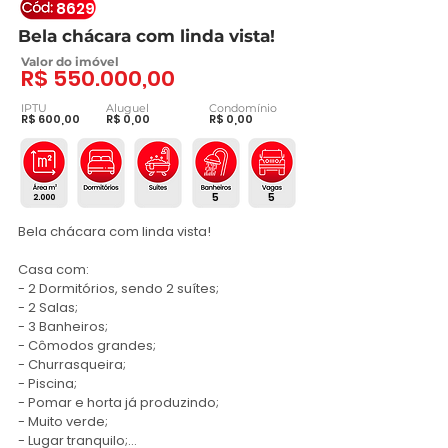
8629
Bela chácara com linda vista!
Valor do imóvel
R$ 550.000,00
IPTU
Aluguel
Condomínio
R$ 600,00
R$ 0,00
R$ 0,00
5
5
2.000
Bela chácara com linda vista!

Casa com: 

- 2 Dormitórios, sendo 2 suítes;

- 2 Salas;

- 3 Banheiros;

- Cômodos grandes;

- Churrasqueira;

- Piscina;

- Pomar e horta já produzindo;

- Muito verde;

- Lugar tranquilo;
